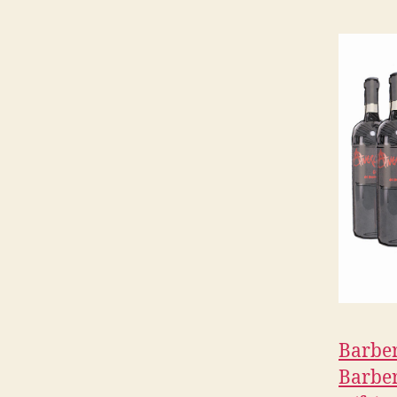
Barber
Barber