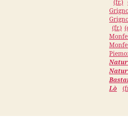
(fr.)
Grigno
Grigno
(fr.)
(
Monfer
Monfer
Piemon
Natur
Natur
Basta
Lò
(f